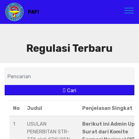
PAFI
Regulasi Terbaru
Cari
No
Judul
Penjelasan Singkat
1
USULAN
Berikut ini Admin Upl
PENERBITAN STR-
Surat dari Komite