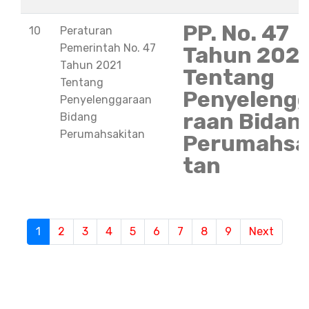
PP. No. 47
10
Peraturan
Pemerintah No. 47
Tahun 202
Tahun 2021
Tentang
Tentang
Penyeleng
Penyelenggaraan
raan Bidan
Bidang
Perumahsakitan
Perumahsa
tan
S
1
(current)
2
3
4
5
6
7
8
9
Next
e
m