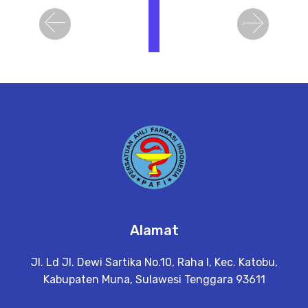
i
h
Previous
Next
a
t
D
e
t
a
il
Alamat
Jl. Ld Jl. Dewi Sartika No.10, Raha I, Kec. Katobu,
Kabupaten Muna, Sulawesi Tenggara 93611