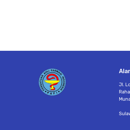
Ala
Jl. L
Raha 
Muna
Sula