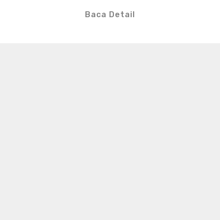
Baca Detail
S
e