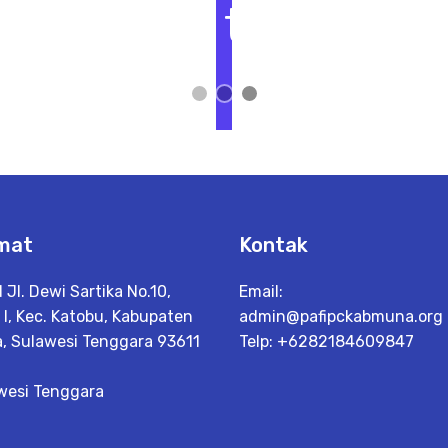
t
L
i
h
a
t
D
e
t
a
il
mat
Kontak
d Jl. Dewi Sartika No.10,
Email:
I, Kec. Katobu, Kabupaten
admin@pafipckabmuna.org
, Sulawesi Tenggara 93611
Telp: +6282184609847
wesi Tenggara